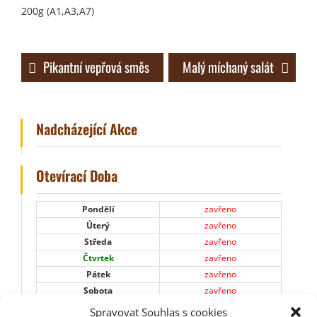
200g (A1,A3,A7)
Navigace
Pikantní vepřová směs
Malý míchaný salát
pro
příspěvek
Nadcházející Akce
Otevírací Doba
Pondělí
zavřeno
Úterý
zavřeno
Středa
zavřeno
Čtvrtek
zavřeno
Pátek
zavřeno
Sobota
zavřeno
Neděle
zavřeno
Spravovat Souhlas s cookies