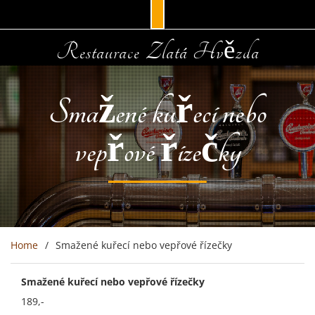
Skip
Restaurace Zlatá Hvězda
to
content
Smažené kuřecí nebo
vepřové řízečky
Home
Smažené kuřecí nebo vepřové řízečky
Smažené kuřecí nebo vepřové řízečky
189,-